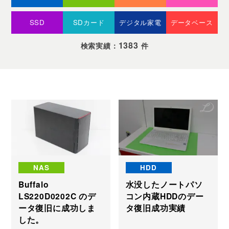
SSD
SDカード
デジタル家電
データベース
1383
検索実績：
件
NAS
HDD
Buffalo
水没したノートパソ
LS220D0202C のデ
コン内蔵HDDのデー
ータ復旧に成功しま
タ復旧成功実績
した。