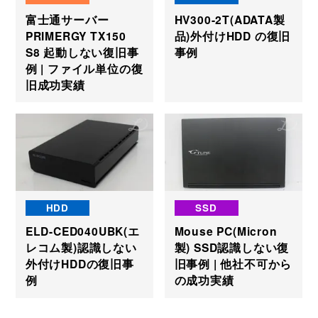
富士通サーバー
HV300-2T(ADATA製
PRIMERGY TX150
品)外付けHDD の復旧
S8 起動しない復旧事
事例
例 | ファイル単位の復
旧成功実績
HDD
SSD
ELD-CED040UBK(エ
Mouse PC(Micron
レコム製)認識しない
製) SSD認識しない復
外付けHDDの復旧事
旧事例 | 他社不可から
例
の成功実績