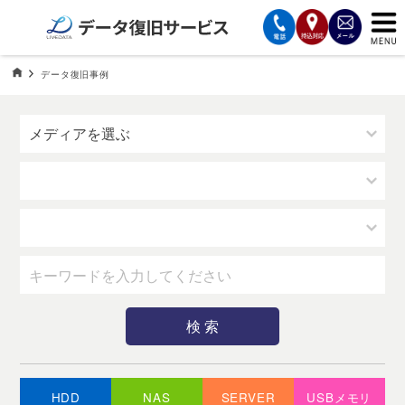
サービスの案内
データ復旧HOME
データ復旧事例
データ復旧事例一覧
復旧費用と納期
サービスの流れ
対応メディア
データ復旧事例
お客様の声
会社案内
HDD
NAS
SERVER
USBメモリ