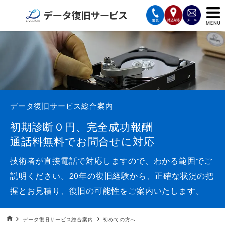
サービスの案内
復旧費用と納期
サービスの流れ
データ復旧サービス総合案内
対応メディア
初期診断０円、完全成功報酬
通話料無料でお問合せに対応
データ復旧事例
技術者が直接電話で対応しますので、わかる範囲でご
お客様の声
説明ください。20年の復旧経験から、正確な状況の把
握とお見積り、復旧の可能性をご案内いたします。
会社案内
データ復旧HOME
データ復旧サービス総合案内
初めての方へ