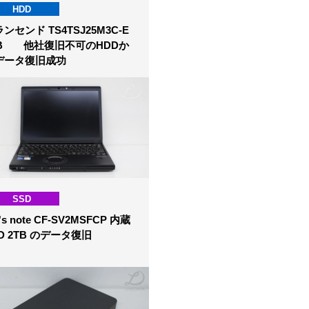
HDD
ンセンド TS4TSJ25M3C-E
TB 他社復旧不可のHDDか
データ復旧成功
SSD
t's note CF-SV2MSFCP 内蔵
D 2TB のデータ復旧