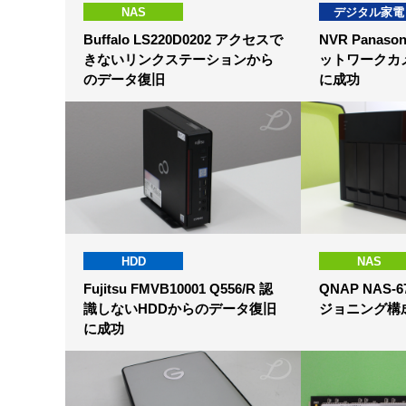
NAS
デジタル家電
Buffalo LS220D0202 アクセスで
NVR Panason
きないリンクステーションから
ットワークカ
のデータ復旧
に成功
HDD
NAS
Fujitsu FMVB10001 Q556/R 認
QNAP NAS-
識しないHDDからのデータ復旧
ジョニング構
に成功