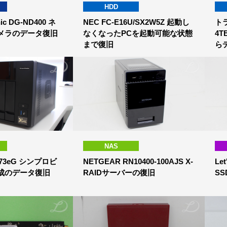
HDD
ic DG-ND400 ネ
NEC FC-E16U/SX2W5Z 起動し
トラ
メラのデータ復旧
なくなったPCを起動可能な状態
4
まで復旧
ら
NAS
673eG シンプロビ
NETGEAR RN10400-100AJS X-
Le
成のデータ復旧
RAIDサーバーの復旧
SS