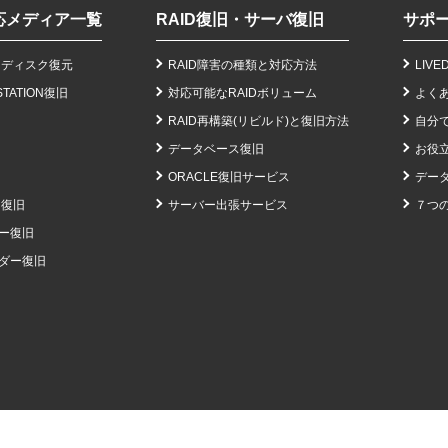
応メディア一覧
RAID復旧・サーバ復旧
サポ
ドディスク復元
RAID障害の種類と対応方法
LIV
STATION復旧
対応可能なRAIDボリューム
よく
RAID再構築(リビルド)と復旧方法
自分
データベース復旧
お役
ORACLE復旧サービス
データ
ー復旧
サーバー出張サービス
７つ
ー復旧
ダー復旧