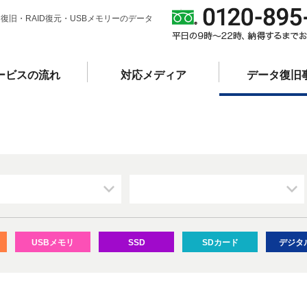
復旧・RAID復元・USBメモリーのデータ
ービスの流れ
対応メディア
データ復旧
ジ目）
USBメモリ
SSD
SDカード
デジタ