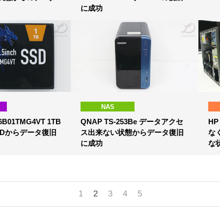
に成功
NAS
6B01TMG4VT 1TB
QNAP TS-253Be データアクセ
HP
SDからデータ復旧
ス出来ない状態からデータ復旧
な
に成功
な
1
2
3
4
5