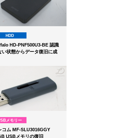
HDD
ffalo HD-PNF500U3-BE 認識
ない状態からデータ復旧に成
USBメモリー
コム MF-SLU3016GGY
GB USBメモリの復旧