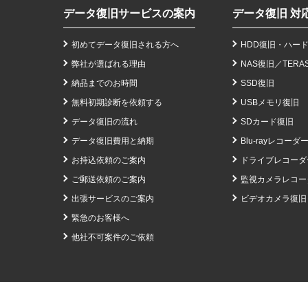
データ復旧サービスの案内
データ復旧 対
初めてデータ復旧される方へ
HDD復旧・ハー
弊社が選ばれる理由
NAS復旧
／
TERA
納品までのお時間
SSD復旧
無料初期診断を依頼する
USBメモリ復旧
データ復旧の流れ
SDカード復旧
データ復旧費用と納期
Blu-rayレコーダ
お持込依頼のご案内
ドライブレコーダ
ご郵送依頼のご案内
監視カメラレコー
出張サービスのご案内
ビデオカメラ復旧
緊急のお客様へ
他社不可案件のご依頼