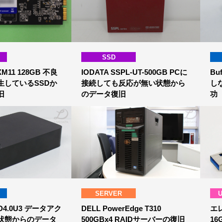
SSD
XM11 128GB 不良
IODATA SSPL-UT-500GB PCに
Bu
生しているSSDか
接続しても反応が無い状態から
し
旧
のデータ復旧
功
SERVER
-LD4.0U3 データアク
DELL PowerEdge T310
エレ
状態からのデータ
500GBx4 RAIDサーバーの復旧
16