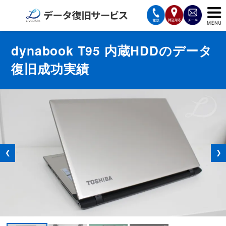
サービスの案内
dynabook T95 内蔵HDDのデータ
復旧成功実績
復旧費用と納期
サービスの流れ
対応メディア
データ復旧事例
❮
❯
お客様の声
会社案内