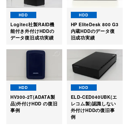
HDD
HDD
Logitec社製RAID機
HP EliteDesk 800 G3
能付き外付けHDDの
内蔵HDDのデータ復
データ復旧成功実績
旧成功実績
HDD
HDD
HV300-2T(ADATA製
ELD-CED040UBK(エ
品)外付けHDD の復旧
レコム製)認識しない
事例
外付けHDDの復旧事
例