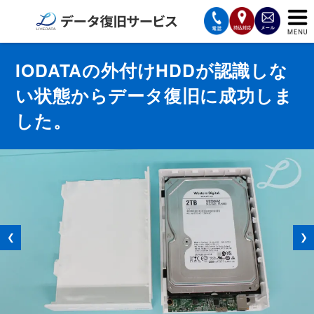
サービスの案内
IODATAの外付けHDDが認識しな
い状態からデータ復旧に成功しま
復旧費用と納期
した。
サービスの流れ
対応メディア
データ復旧事例
お客様の声
❮
❯
会社案内