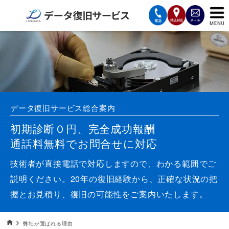
サービスの案内
復旧費用と納期
サービスの流れ
データ復旧サービス総合案内
対応メディア
初期診断０円、完全成功報酬
通話料無料でお問合せに対応
データ復旧事例
技術者が直接電話で対応しますので、わかる範囲でご
お客様の声
説明ください。20年の復旧経験から、正確な状況の把
握とお見積り、復旧の可能性をご案内いたします。
会社案内
データ復旧HOME
弊社が選ばれる理由