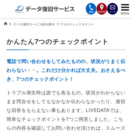
サービスの案内
データ復旧HOME
データ復旧サービス総合案内
7つのチェックポイント
復旧費用と納期
かんたん7つのチェックポイント
サービスの流れ
電話で問い合わせをしてみたものの、状況がうまく伝
対応メディア
わらない・・。
これだけ分かれば大丈夫。おさえるべ
き、7つのチェックポイント！
データ復旧事例
トラブル発生時は誰でも焦るもの。状況がわからない
お客様の声
まま問合せをしてもなかなか伝わらなかったり、
適切
な回答をもらえない事もあります。
LIVEDATAでは、
会社案内
簡単なチェックポイントを7つご用意しました。
こち
らの内容を確認してお問い合わせ頂ければ、スムーズ