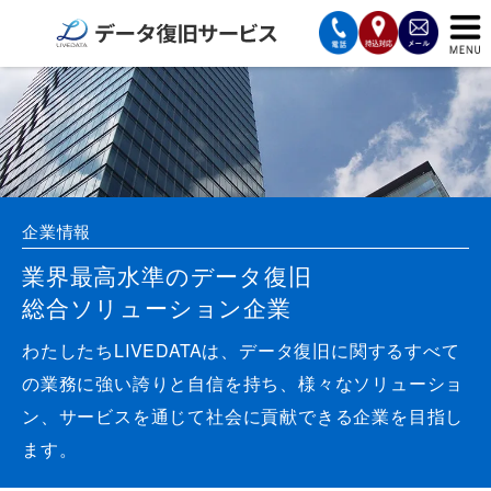
サービスの案内
復旧費用と納期
サービスの流れ
企業情報
対応メディア
業界最高水準のデータ復旧
総合ソリューション企業
データ復旧事例
わたしたちLIVEDATAは、データ復旧に関するすべて
お客様の声
の業務に強い誇りと自信を持ち、様々なソリューショ
ン、サービスを通じて社会に貢献できる企業を目指し
会社案内
ます。