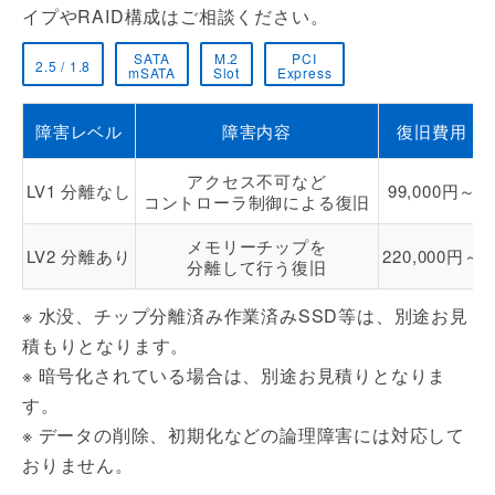
イプやRAID構成はご相談ください。
SATA
M.2
PCI
2.5 / 1.8
mSATA
Slot
Express
障害レベル
障害内容
復旧費用
アクセス不可など
LV1 分離なし
99,000円～
コントローラ制御による復旧
メモリーチップを
LV2 分離あり
220,000円～
分離して行う復旧
※ 水没、チップ分離済み作業済みSSD等は、別途お見
積もりとなります。
※ 暗号化されている場合は、別途お見積りとなりま
す。
※ データの削除、初期化などの論理障害には対応して
おりません。