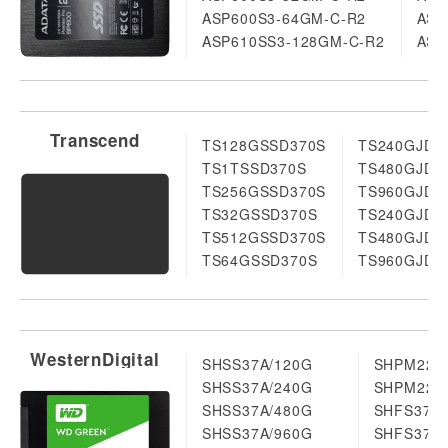
ASP600S3-64GM-C-R2
ASP
ASP610SS3-128GM-C-R2
ASP
Transcend
TS128GSSD370S
TS240GJDM
TS1TSSD370S
TS480GJDM
TS256GSSD370S
TS960GJDM
TS32GSSD370S
TS240GJDM
TS512GSSD370S
TS480GJDM
TS64GSSD370S
TS960GJDM
WesternDigital
SHSS37A/120G
SHPM228
SHSS37A/240G
SHPM228
SHSS37A/480G
SHFS37A/
SHSS37A/960G
SHFS37A/