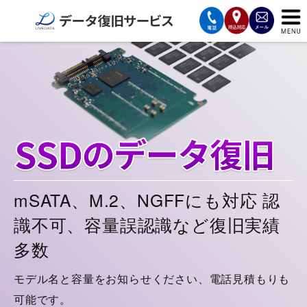
サービスの案内
復旧費用と納期
サービスの流れ
対応メディア
データ復旧事例
mSATA、M.2、NGFFにも対応
認
識不可、容量誤認識など復旧実績
お客様の声
多数
会社案内
モデル名と容量をお知らせください、電話見積もりも
可能です。