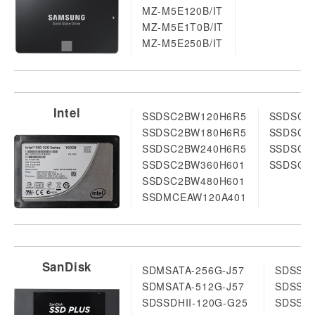
MZ-M5E120B/IT
MZ-M5E1T0B/IT
MZ-M5E250B/IT
Intel
SSDSC2BW120H6R5
SSDSC2
SSDSC2BW180H6R5
SSDSC2
SSDSC2BW240H6R5
SSDSC2
SSDSC2BW360H601
SSDSC2
SSDSC2BW480H601
SSDMCEAW120A401
SanDisk
SDMSATA-256G-J57
SDSSDH
SDMSATA-512G-J57
SDSSDH
SDSSDHII-120G-G25
SDSSDX