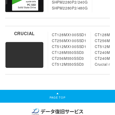
SHPM2280P2/240G
SHPM2280P2/480G
CRUCIAL
CT128MX100SSD1
CT128M55
CT256MX100SSD1
CT256M55
CT512MX100SSD1
CT512M55
CT128M550SSD3
CT240M50
CT256M550SSD3
CT240M50
CT512M550SSD3
Crucial m
PAGE TOP