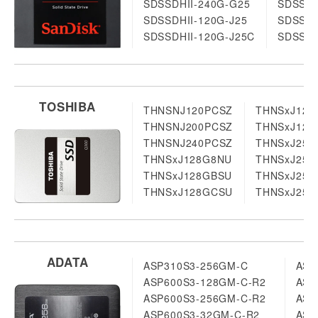
SDSSDHII-240G-G25
SDSSDX
SDSSDHII-120G-J25
SDSSDX
SDSSDHII-120G-J25C
SDSSDX
TOSHIBA
THNSNJ120PCSZ
THNSxJ12
THNSNJ200PCSZ
THNSxJ128
THNSNJ240PCSZ
THNSxJ256
THNSxJ128G8NU
THNSxJ256
THNSxJ128GBSU
THNSxJ256
THNSxJ128GCSU
THNSxJ25
ADATA
ASP310S3-256GM-C
ASP
ASP600S3-128GM-C-R2
ASP
ASP600S3-256GM-C-R2
ASP
ASP600S3-32GM-C-R2
ASP