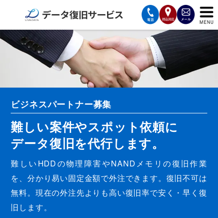
サービスの案内
復旧費用と納期
サービスの流れ
ビジネスパートナー募集
対応メディア
難しい案件やスポット依頼に
データ復旧事例
データ復旧を代行します。
お客様の声
難しいHDDの物理障害やNANDメモリの復旧作業
を、分かり易い固定金額で外注できます。復旧不可は
会社案内
無料。現在の外注先よりも高い復旧率で安く・早く復
旧します。