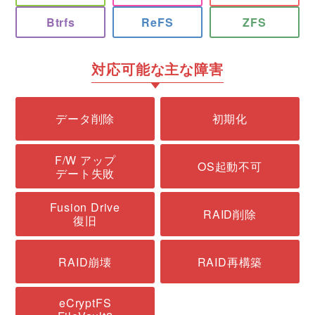
Btrfs
ReFS
ZFS
対応可能な主な障害
データ削除
初期化
F/W アップ
OS起動不可
デート失敗
Fusion Drive
RAID削除
復旧
RAID崩壊
RAID再構築
eCryptFS