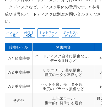
ークディスクなど、ディスク単体の費用です。2本構
成や暗号化ハードディスクは別途お問い合わせくださ
い。
パソコン
外付け
ネットワーク
ポータブル
内蔵
HDD
ディスク
ディスク
障害レベル
障害内容
復
ハードディスク自体に損傷なし、
LV1 軽度障害
44,
データ削除など
リカバリー、基板損傷、
LV2 中度障害
66,
軽度のセクタ不良など
ヘッド不良、モータ不良、
LV3 重度障害
99,
重度のプラッタ損傷など
上記エラーが
最大27
その他
複合的に発生する場合
(2