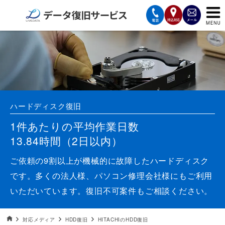
サービスの案内
復旧費用と納期
サービスの流れ
ハードディスク復旧
対応メディア
1件あたりの平均作業日数
13.84時間（2日以内）
データ復旧事例
ご依頼の9割以上が機械的に故障したハードディスク
お客様の声
です。多くの法人様、パソコン修理会社様にもご利用
いただいています。復旧不可案件もご相談ください。
会社案内
データ復旧HOME
対応メディア
HDD復旧
HITACHIのHDD復旧