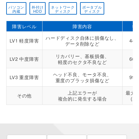
パソコン
外付け
ネットワーク
ポータブル
内蔵
HDD
ディスク
ディスク
障害レベル
障害内容
復
ハードディスク自体に損傷なし、
LV1 軽度障害
44,
データ削除など
リカバリー、基板損傷、
LV2 中度障害
66,
軽度のセクタ不良など
ヘッド不良、モータ不良、
LV3 重度障害
99,
重度のプラッタ損傷など
上記エラーが
最大27
その他
複合的に発生する場合
(2