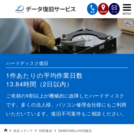
サービスの案内
復旧費用と納期
サービスの流れ
ハードディスク復旧
対応メディア
1件あたりの平均作業日数
13.84時間（2日以内）
データ復旧事例
ご依頼の9割以上が機械的に故障したハードディスク
お客様の声
です。多くの法人様、パソコン修理会社様にもご利用
いただいています。復旧不可案件もご相談ください。
会社案内
データ復旧HOME
対応メディア
HDD復旧
SAMSUNGのHDD復旧