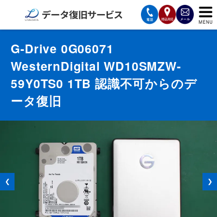
サービスの案内
G-Drive 0G06071
WesternDigital WD10SMZW-
復旧費用と納期
59Y0TS0 1TB 認識不可からのデ
サービスの流れ
ータ復旧
対応メディア
データ復旧事例
お客様の声
❮
❯
会社案内