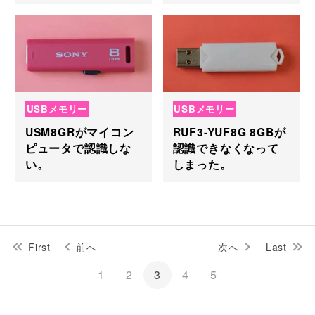
USBメモリー
USBメモリー
USM8GRがマイコン
RUF3-YUF8G 8GBが
ピュータで認識しな
認識できなくなって
い。
しまった。
First
前へ
次へ
Last
1
2
3
4
5