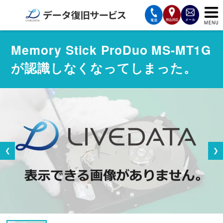
サービスの案内
Memory Stick ProDuo MS-MT1G
が認識しなくなってしまった。
復旧費用と納期
サービスの流れ
対応メディア
データ復旧事例
❮
❯
お客様の声
会社案内