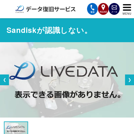
サービスの案内
Sandiskが認識しない。
復旧費用と納期
サービスの流れ
対応メディア
❮
❯
データ復旧事例
お客様の声
会社案内