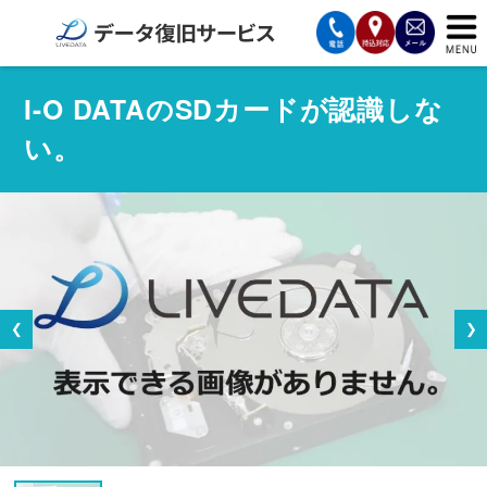
サービスの案内
I-O DATAのSDカードが認識しな
い。
復旧費用と納期
サービスの流れ
対応メディア
データ復旧事例
❮
❯
お客様の声
会社案内