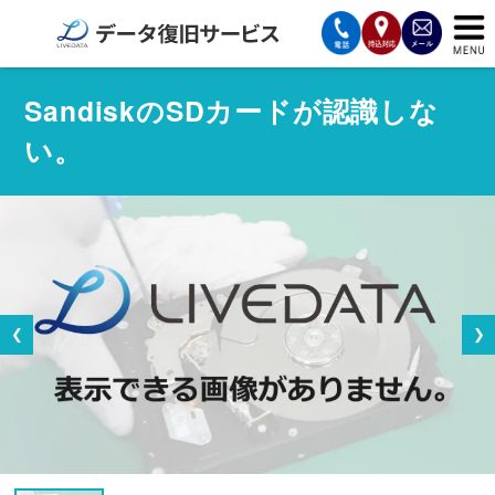
サービスの案内
SandiskのSDカードが認識しな
い。
復旧費用と納期
サービスの流れ
対応メディア
データ復旧事例
❮
❯
お客様の声
会社案内