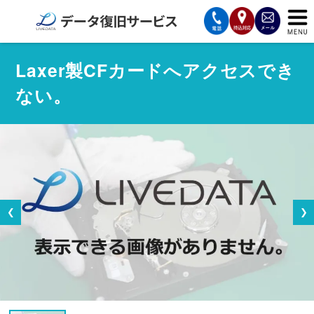
サービスの案内
Laxer製CFカードへアクセスでき
ない。
復旧費用と納期
サービスの流れ
対応メディア
データ復旧事例
❮
❯
お客様の声
会社案内