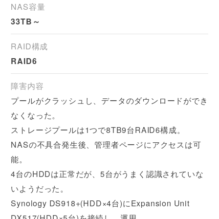
NAS容量
33TB～
RAID構成
RAID6
障害内容
プールがクラッシュし、データのダウンロードができ
なくなった。
ストレージプールは1つで8TB9台RAID6構成。
NASの不具合発生後、管理者ページにアクセスは可
能。
4台のHDDは正常だが、5台がうまく認識されていな
いようだった。
Synology DS918+(HDD×4台)にExpansion Unit
DX517(HDD×5台)を接続し、運用。