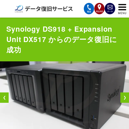
サービスの案内
Synology DS918 + Expansion
Unit DX517 からのデータ復旧に
復旧費用と納期
成功
サービスの流れ
対応メディア
データ復旧事例
お客様の声
❮
❯
会社案内