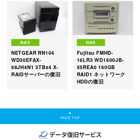
NAS
NAS
NETGEAR RN104
Fujitsu FMHD-
WD30EFAX-
16LR3 WD1600JB-
68JH4N1 3TBx4 X-
55REA0 160GB
RAIDサーバーの復旧
RAID1 ネットワーク
HDDの復旧
PAGE TOP