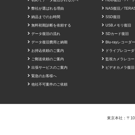
初めてデータ復旧される方へ
HDD復旧・ハー
弊社が選ばれる理由
NAS復旧
／
TERA
納品までのお時間
SSD復旧
無料初期診断を依頼する
USBメモリ復旧
データ復旧の流れ
SDカード復旧
データ復旧費用と納期
Blu-rayレコーダ
お持込依頼のご案内
ドライブレコーダ
ご郵送依頼のご案内
監視カメラレコー
出張サービスのご案内
ビデオカメラ復旧
緊急のお客様へ
他社不可案件のご依頼
東京本社：〒101