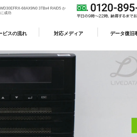
0 WD30EFRX-68AX9N0 3TBx4 RAID5 か
旧に成功
ービスの流れ
対応メディア
データ復旧