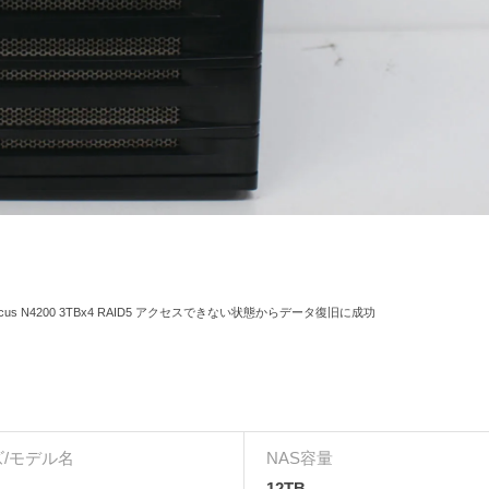
ecus N4200 3TBx4 RAID5 アクセスできない状態からデータ復旧に成功
/モデル名
NAS容量
12TB