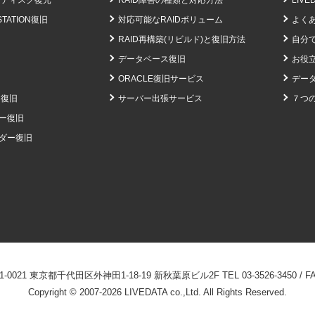
ドディスク復元
RAID障害の種類と対応方法
LIV
STATION復旧
対応可能なRAIDボリューム
よく
RAID再構築(リビルド)と復旧方法
自分
データベース復旧
お役
ORACLE復旧サービス
データ
ー復旧
サーバー出張サービス
７つ
ー復旧
ダー復旧
-0021 東京都千代田区外神田1-18-19 新秋葉原ビル2F
TEL
03-3526-3450
/ F
Copyright © 2007-2026 LIVEDATA co.,Ltd. All Rights Reserved.