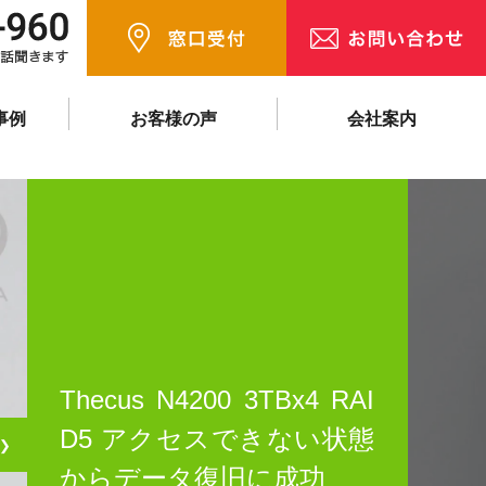
事例
お客様の声
会社案内
Thecus N4200 3TBx4 RAI
D5 アクセスできない状態
❯
からデータ復旧に成功