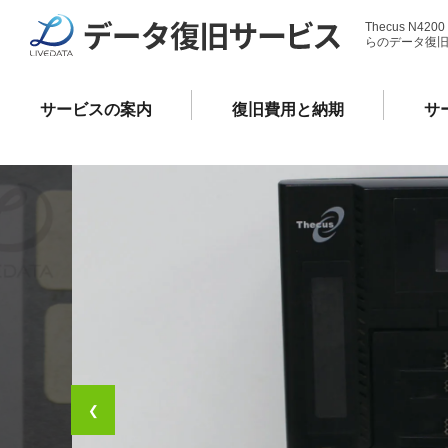
Thecus N420
らのデータ復
サービスの案内
復旧費用と納期
サ
❮