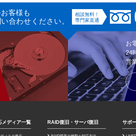
のお客様も
相談無料！
問い合わせください。
専門家直通
お
2
営
応メディア一覧
RAID復旧・サーバ復旧
サポ