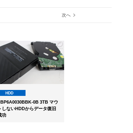
次へ
HDD
BP6A0030BBK-0B 3TB マウ
トしないHDDからデータ復旧
成功