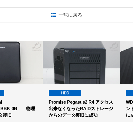
一覧に戻る
HDD
l
Promise Pegasus2 R4 アクセス
WD
20BBK-0B 物理
出来なくなったRAIDストレージ
ン
タ復旧
からのデータ復旧に成功
に