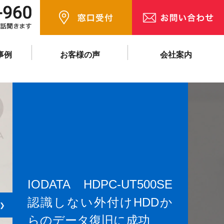
事例
お客様の声
会社案内
IODATA HDPC-UT500SE
認識しない外付けHDDか
❯
らのデータ復旧に成功