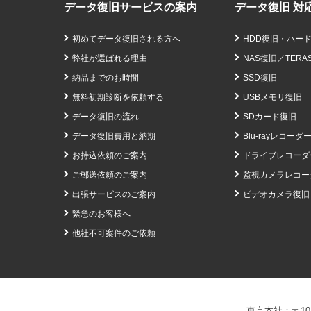
データ復旧サービスの案内
データ復旧 対
初めてデータ復旧される方へ
HDD復旧・ハー
弊社が選ばれる理由
NAS復旧
／
TERA
納品までのお時間
SSD復旧
無料初期診断を依頼する
USBメモリ復旧
データ復旧の流れ
SDカード復旧
データ復旧費用と納期
Blu-rayレコーダ
お持込依頼のご案内
ドライブレコーダ
ご郵送依頼のご案内
監視カメラレコー
出張サービスのご案内
ビデオカメラ復旧
緊急のお客様へ
他社不可案件のご依頼
東京本社：〒101