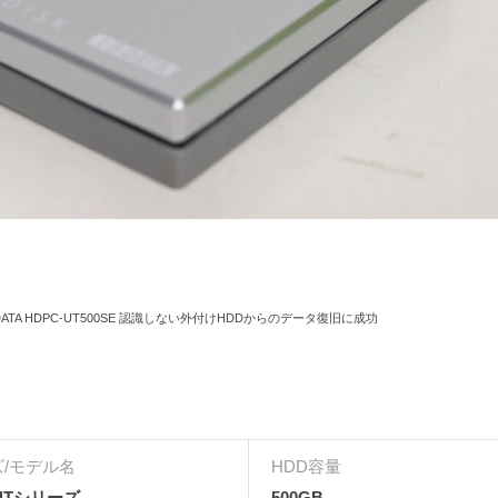
DATA HDPC-UT500SE 認識しない外付けHDDからのデータ復旧に成功
/モデル名
HDD容量
-UTシリーズ
500GB