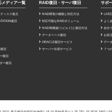
応メディア一覧
RAID復旧・サーバ復旧
サポ
ドディスク復元
RAID障害の種類と対応方法
LIV
STATION復旧
対応可能なRAIDボリューム
よく
RAID再構築(リビルド)と復旧方法
自分
データベース復旧
お役
ORACLE復旧サービス
データ
ー復旧
サーバー出張サービス
７つ
ー復旧
ダー復旧
-0021 東京都千代田区外神田1-18-19 新秋葉原ビル2F
TEL
03-3526-3450
/ F