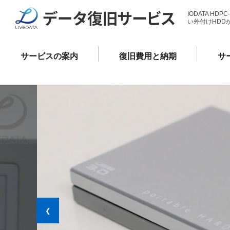
IODATA HDPC
い外付けHDD
サービスの案内
復旧費用と納期
サ
❮