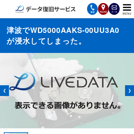
サービスの案内
津波でWD5000AAKS-00UU3A0
が浸水してしまった。
復旧費用と納期
サービスの流れ
対応メディア
データ復旧事例
❮
❯
お客様の声
会社案内