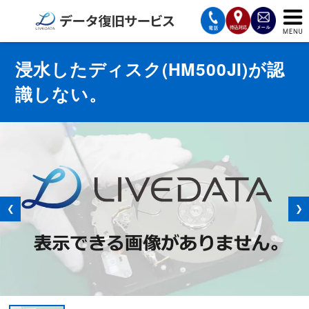
サービスの案内
浸水したディスク(HM500JI)が認
識しない。
復旧費用と納期
サービスの流れ
対応メディア
データ復旧事例
❮
❯
お客様の声
会社案内