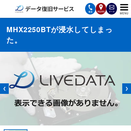
サービスの案内
MHX2250BTが浸水してしまっ
た。
復旧費用と納期
サービスの流れ
対応メディア
データ復旧事例
❮
❯
お客様の声
会社案内