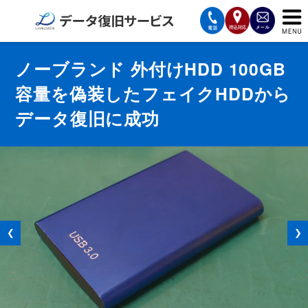
サービスの案内
ノーブランド 外付けHDD 100GB
容量を偽装したフェイクHDDから
復旧費用と納期
データ復旧に成功
サービスの流れ
対応メディア
データ復旧事例
お客様の声
❮
❯
会社案内