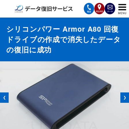
サービスの案内
シリコンパワー Armor A80 回復
ドライブの作成で消失したデータ
復旧費用と納期
の復旧に成功
サービスの流れ
対応メディア
データ復旧事例
お客様の声
❮
❯
会社案内