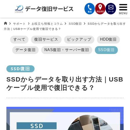
サービスの案内
データ復旧HOME
サポート
お役立ち情報とコラム
SSD復旧
SSDからデータを取り出す
方法｜USBケーブル使用で復旧できる？
復旧費用と納期
すべて
復旧サービス
ピックアップ
HDD復旧
データ復旧
NAS復旧・サーバー復旧
SSD復旧
サービスの流れ
対応メディア
SSD復旧
SSDからデータを取り出す方法｜USB
データ復旧事例
ケーブル使用で復旧できる？
お客様の声
会社案内