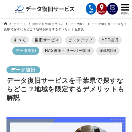
サービスの案内
データ復旧HOME
サポート
お役立ち情報とコラム
データ復旧
データ復旧サービスを千
葉県で探すならどこ？地域を限定するデメリットも解説
復旧費用と納期
すべて
復旧サービス
ピックアップ
HDD復旧
データ復旧
NAS復旧・サーバー復旧
SSD復旧
サービスの流れ
対応メディア
データ復旧
データ復旧サービスを千葉県で探すな
データ復旧事例
らどこ？地域を限定するデメリットも
解説
お客様の声
会社案内