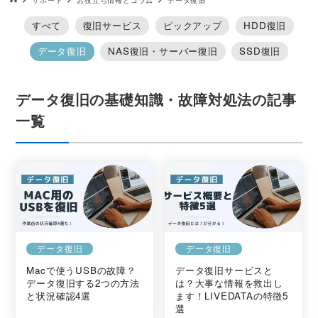
データ復旧HOME
サポート
お役立ち情報とコラム
データ復旧
すべて
復旧サービス
ピックアップ
HDD復旧
データ復旧
NAS復旧・サーバー復旧
SSD復旧
データ復旧の基礎知識・故障対処法の記事
一覧
データ復旧
データ復旧
Macで使うUSBの故障？
データ復旧サービスと
データ復旧する2つの方法
は？大事な情報を救出し
と状況確認4選
ます！LIVEDATAの特徴5
選