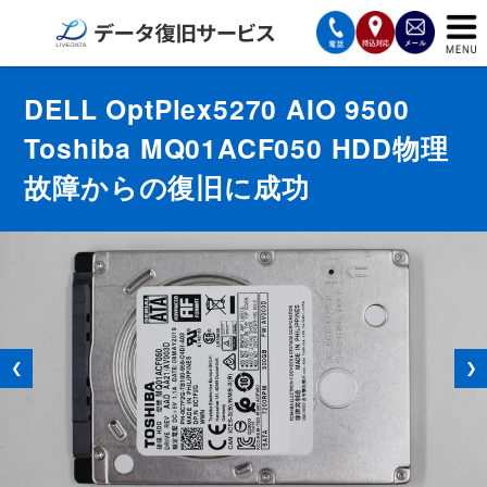
サービスの案内
DELL OptPlex5270 AIO 9500
Toshiba MQ01ACF050 HDD物理
復旧費用と納期
故障からの復旧に成功
サービスの流れ
対応メディア
データ復旧事例
お客様の声
❮
❯
会社案内