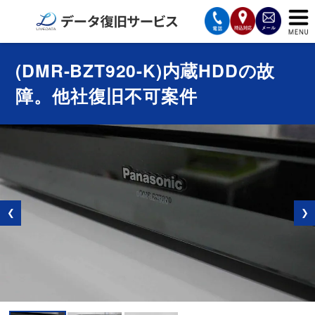
サービスの案内
(DMR-BZT920-K)内蔵HDDの故
障。他社復旧不可案件
復旧費用と納期
サービスの流れ
対応メディア
データ復旧事例
❮
❯
お客様の声
会社案内