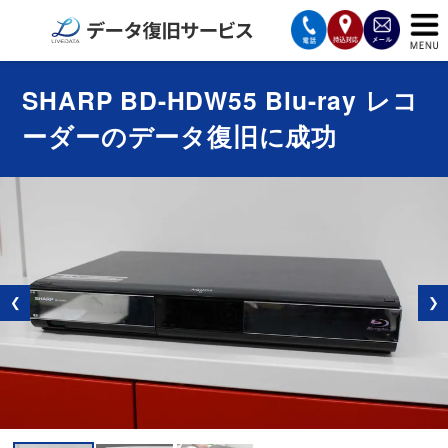
サービスの案内
SHARP BD-HDW55 Blu-ray レコ
ーダーのデータ復旧に成功
復旧費用と納期
サービスの流れ
対応メディア
データ復旧事例
❮
❯
お客様の声
会社案内