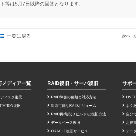
ート等は5月7日以降の回答となります。
一覧に戻る
次へ
応メディア一覧
RAID復旧・サーバ復旧
サポ
ドディスク復元
RAID障害の種類と対応方法
LIV
STATION復旧
対応可能なRAIDボリューム
よく
RAID再構築(リビルド)と復旧方法
自分
データベース復旧
お役
ORACLE復旧サービス
データ