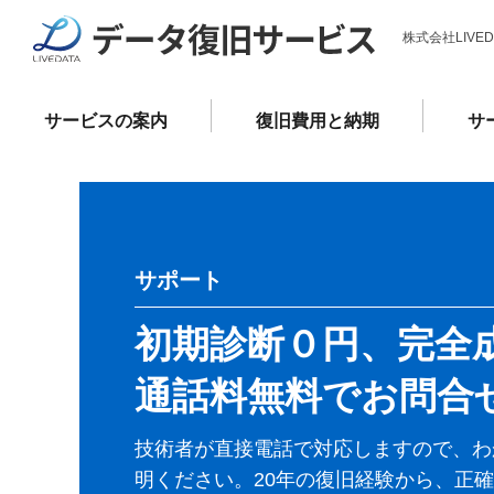
株式会社LIVE
サービスの案内
復旧費用と納期
サ
サポート
初期診断０円、完全
通話料無料でお問合
技術者が直接電話で対応しますので、わ
明ください。20年の復旧経験から、正