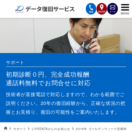
サービスの案内
復旧費用と納期
サービスの流れ
サポート
対応メディア
初期診断０円、完全成功報酬
通話料無料でお問合せに対応
データ復旧事例
技術者が直接電話で対応しますので、わかる範囲でご
お客様の声
説明ください。20年の復旧経験から、正確な状況の把
握とお見積り、復旧の可能性をご案内いたします。
会社案内
データ復旧HOME
サポート
LIVEDATAからのお知らせ
2019年 ゴールデンウィーク営業時