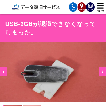
サービスの案内
USB-2GBが認識できなくなって
しまった。
復旧費用と納期
サービスの流れ
対応メディア
データ復旧事例
❮
❯
お客様の声
会社案内