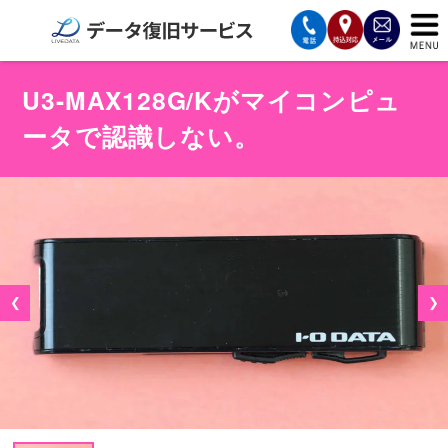
サービスの案内
U3-MAX128G/Kがマイコンピュ
ータで認識しない。
復旧費用と納期
サービスの流れ
対応メディア
データ復旧事例
❮
❯
お客様の声
会社案内