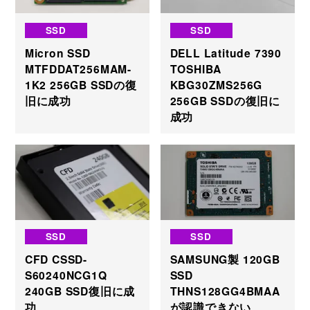
SSD
SSD
Micron SSD
DELL Latitude 7390
MTFDDAT256MAM-
TOSHIBA
1K2 256GB SSDの復
KBG30ZMS256G
旧に成功
256GB SSDの復旧に
成功
SSD
SSD
CFD CSSD-
SAMSUNG製 120GB
S60240NCG1Q
SSD
240GB SSD復旧に成
THNS128GG4BMAA
功
が認識できない