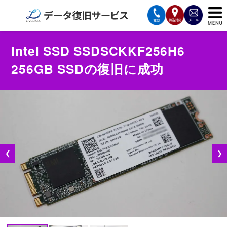
サービスの案内
Intel SSD SSDSCKKF256H6
256GB SSDの復旧に成功
復旧費用と納期
サービスの流れ
対応メディア
データ復旧事例
❮
❯
お客様の声
会社案内