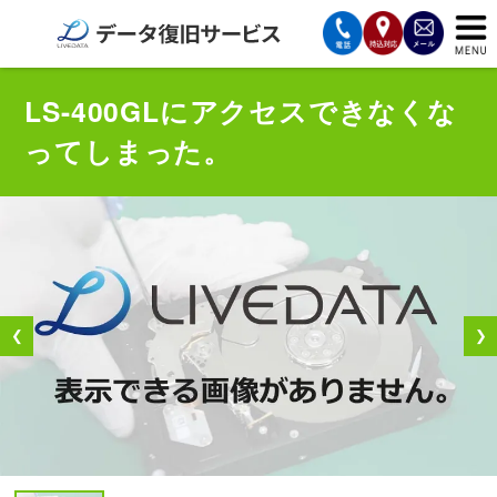
サービスの案内
LS-400GLにアクセスできなくな
ってしまった。
復旧費用と納期
サービスの流れ
対応メディア
データ復旧事例
❮
❯
お客様の声
会社案内