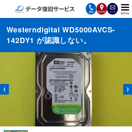
サービスの案内
Westerndigital WD5000AVCS-
142DY1 が認識しない。
復旧費用と納期
サービスの流れ
対応メディア
データ復旧事例
❮
❯
お客様の声
会社案内