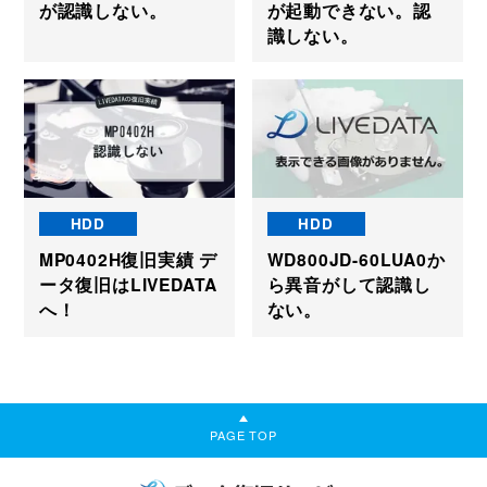
が認識しない。
が起動できない。認
識しない。
HDD
HDD
MP0402H復旧実績 デ
WD800JD-60LUA0か
ータ復旧はLIVEDATA
ら異音がして認識し
へ！
ない。
PAGE TOP