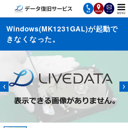
サービスの案内
Windows(MK1231GAL)が起動で
きなくなった。
復旧費用と納期
サービスの流れ
対応メディア
データ復旧事例
❮
❯
お客様の声
会社案内