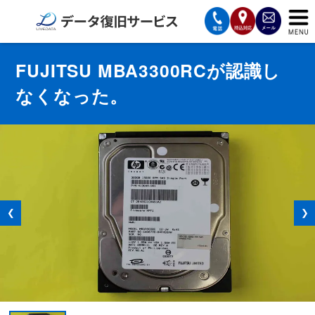
サービスの案内
FUJITSU MBA3300RCが認識し
なくなった。
復旧費用と納期
サービスの流れ
対応メディア
データ復旧事例
❮
❯
お客様の声
会社案内