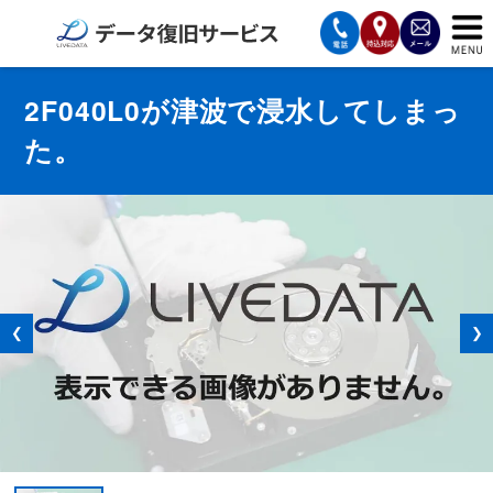
サービスの案内
2F040L0が津波で浸水してしまっ
た。
復旧費用と納期
サービスの流れ
対応メディア
データ復旧事例
❮
❯
お客様の声
会社案内